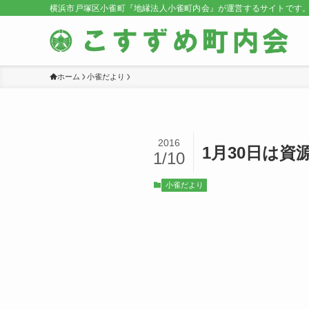
横浜市戸塚区小雀町『地縁法人小雀町内会』が運営するサイトです
ホーム
小雀だより
2016
1月30日は
1/10
小雀だより