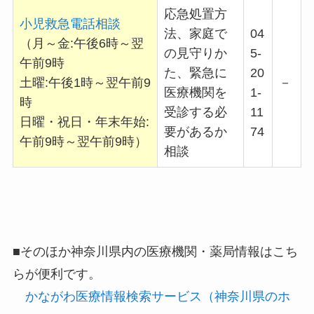
応急処置方
小児救急電話相談
法、家庭で
04
（月～金:午後6時～翌
の見守りか
5-
午前9時
た、緊急に
20
土曜:午後1時～翌午前9
－
医療機関を
1-
時
受診する必
11
日曜・祝日・年末年始:
要があるか
74
午前9時～翌午前9時）
相談
■そのほか神奈川県内の医療機関・薬局情報はこち
らが便利です。
かながわ医療情報検索サービス（神奈川県のホ