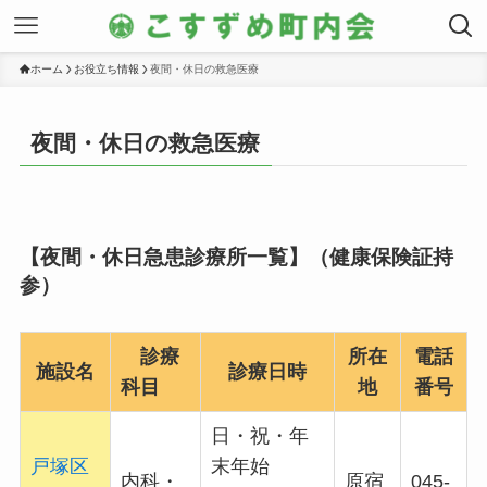
ホーム
お役立ち情報
夜間・休日の救急医療
夜間・休日の救急医療
【夜間・休日急患診療所一覧】（健康保険証持
参）
診療
所在
電話
施設名
診療日時
科目
地
番号
日・祝・年
戸塚区
末年始
内科・
原宿
045-