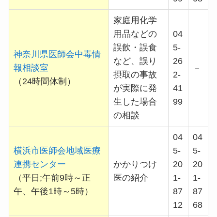
家庭用化学
用品などの
04
誤飲・誤食
5-
神奈川県医師会中毒情
など、誤り
26
報相談室
－
摂取の事故
2-
（24時間体制）
が実際に発
41
生した場合
99
の相談
04
04
横浜市医師会地域医療
5-
5-
連携センター
かかりつけ
20
20
（平日;午前9時～正
医の紹介
1-
1-
午、午後1時～5時）
87
87
12
68