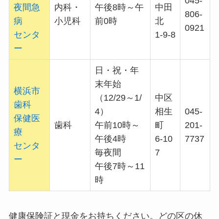
045-
夜間急
内科・
午後8時～午
中田
806-
病
小児科
前0時
北
0921
センタ
1-9-8
ー
日・祝・年
末年始
横浜市
（12/29～1/
中区
歯科
4）
相生
045-
保健医
歯科
午前10時～
町
201-
療
午後4時
6-10
7737
センタ
毎夜間
7
ー
午後7時～11
時
健康保険証と現金をお持ちください。どの区の休