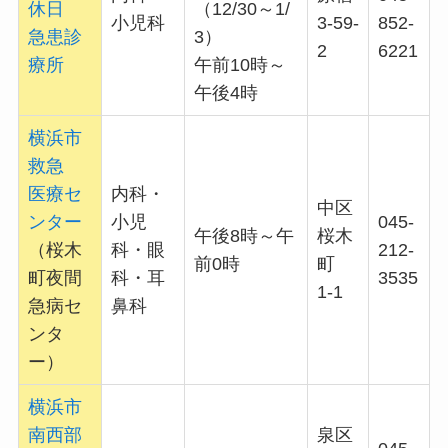
休日
（12/30～1/
小児科
3-59-
852-
急患診
3）
2
6221
療所
午前10時～
午後4時
横浜市
救急
医療セ
内科・
中区
ンター
小児
045-
午後8時～午
桜木
（桜木
科・眼
212-
前0時
町
町夜間
科・耳
3535
1-1
急病セ
鼻科
ンタ
ー）
横浜市
南西部
泉区