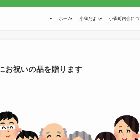
。
ホーム
小雀だより
小雀町内会につ
方にお祝いの品を贈ります