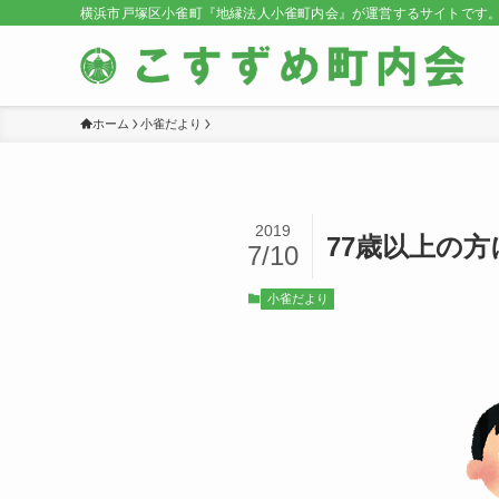
横浜市戸塚区小雀町『地縁法人小雀町内会』が運営するサイトです
ホーム
小雀だより
2019
77歳以上の
7/10
小雀だより