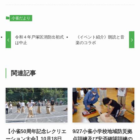
小雀だより
令和４年戸塚区消防出初式
《イベント紹介》朗読と音
は中止
楽のコラボ
関連記事
【小雀50周年記念レクリエ
9/27小雀小学校地域防災拠
ーション大会】10月18日
点訓練及び安否確認訓練の