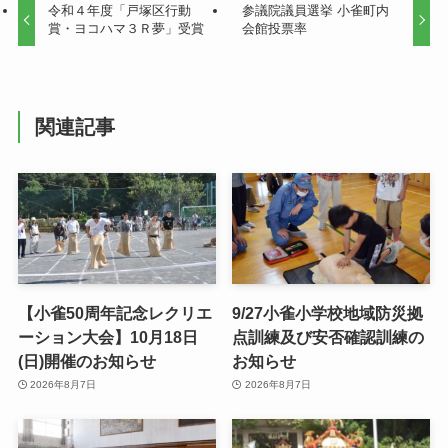
令和４年度「戸塚区行動
参議院議員選挙 小雀町内
賞・ヨコハマ３Ｒ夢」受賞
会館投票率
関連記事
【小雀50周年記念レクリエ
9/27小雀小学校地域防災拠
ーション大会】10月18日
点訓練及び安否確認訓練の
(日)開催のお知らせ
お知らせ
2026年8月7日
2026年8月7日