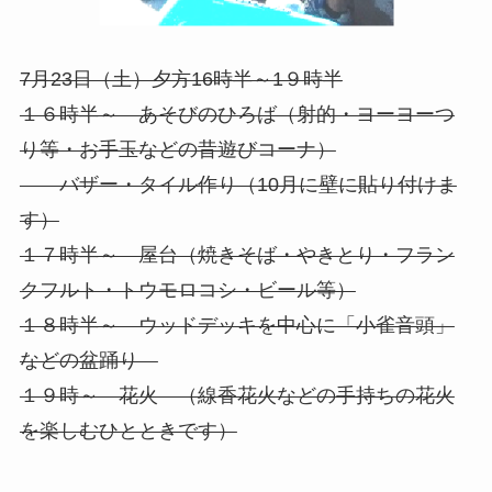
7月23日（土）夕方16時半～1９時半
１６時半～ あそびのひろば（射的・ヨーヨーつ
り等・お手玉などの昔遊びコーナ）
バザー・タイル作り（10月に壁に貼り付けま
す）
１７時半～ 屋台（焼きそば・やきとり・フラン
クフルト・トウモロコシ・ビール等）
１８時半～ ウッドデッキを中心に「小雀音頭」
などの盆踊り
１９時～ 花火 （線香花火などの手持ちの花火
を楽しむひとときです）