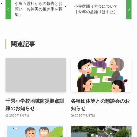
小雀五霊社からの報告とお
小雀盆踊り大会について
願い「お神輿の担ぎ手を募
【今年の盆踊りは中止】
集」
関連記事
千秀小学校地域防災拠点訓
各種団体等との懇談会のお
練のお知らせ
知らせ
2026年8月7日
2026年8月7日