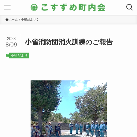
ホーム
小雀だより
2023
小雀消防団消火訓練のご報告
8/09
小雀だより