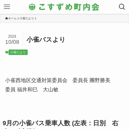
ホーム
小雀だより
2024
小雀バスより
10/08
小雀だより
小雀西地区交通対策委員会 委員長 團野勝美
委員 福井和巳 大山敏
9月の小雀バス乗車人数 (左表：日別 右