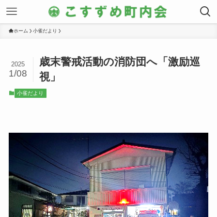
ホーム
小雀だより
歳末警戒活動の消防団へ「激励巡
2025
1/08
視」
小雀だより