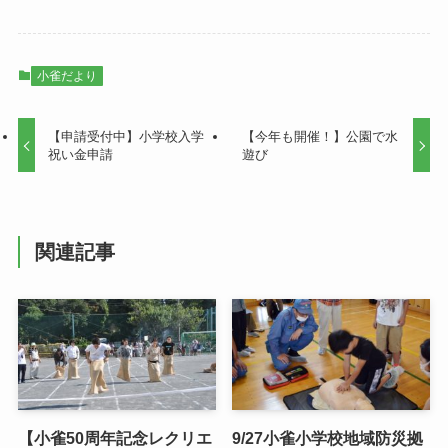
小雀だより
【申請受付中】小学校入学
【今年も開催！】公園で水
祝い金申請
遊び
関連記事
【小雀50周年記念レクリエ
9/27小雀小学校地域防災拠