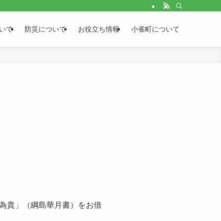
いて
防災について
お役立ち情報
小雀町について
為貴」（綱島華月書）をお借