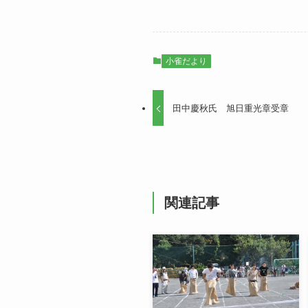
小雀だより
田中慶秋氏 旭日重光章受章
関連記事