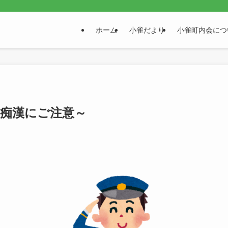
。
ホーム
小雀だより
小雀町内会につ
～痴漢にご注意～