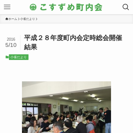
ホーム
小雀だより
平成２８年度町内会定時総会開催
2016
5/10
結果
小雀だより