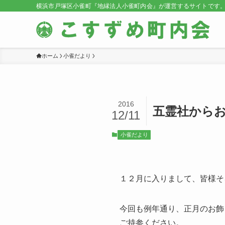
横浜市戸塚区小雀町『地縁法人小雀町内会』が運営するサイトです
ホーム
小雀だより
2016
五霊社から
12/11
小雀だより
１２月に入りまして、皆様そ
今回も例年通り、正月のお飾
ご持参ください。