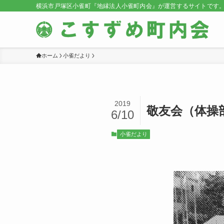
横浜市戸塚区小雀町『地縁法人小雀町内会』が運営するサイトです
ホーム
小雀だより
2019
敬友会（体操
6/10
小雀だより