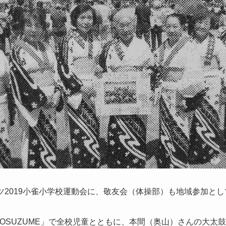
ーツ2019小雀小学校運動会に、敬友会（体操部）も地域参加と
be KOSUZUME」で全校児童とともに、本間（奥山）さんの大