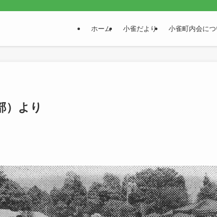
。
ホーム
小雀だより
小雀町内会につ
部）より