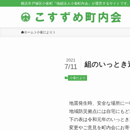
横浜市戸塚区小雀町『地縁法人小雀町内会』が運営するサイトです
ホーム
小雀だより
2021
組のいっとき
7/11
小雀だより
地震発生時、安全な場所に一
地域防災拠点には自宅にもど
下の表は令和元年のいっとき
変更やご意見を町内会にお寄