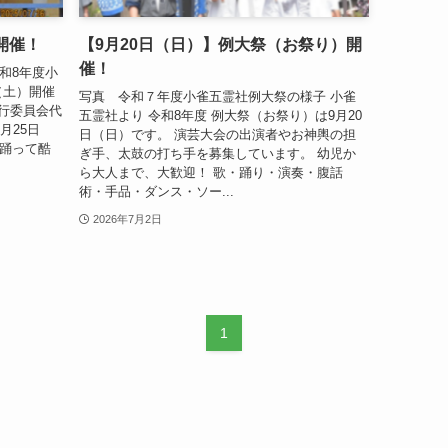
開催！
【9月20日（日）】例大祭（お祭り）開
催！
和8年度小
（土）開催
写真 令和７年度小雀五霊社例大祭の様子 小雀
実行委員会代
五霊社より 令和8年度 例大祭（お祭り）は9月20
月25日
日（日）です。 演芸大会の出演者やお神輿の担
！踊って酷
ぎ手、太鼓の打ち手を募集しています。 幼児か
ら大人まで、大歓迎！ 歌・踊り・演奏・腹話
術・手品・ダンス・ソー...
2026年7月2日
1