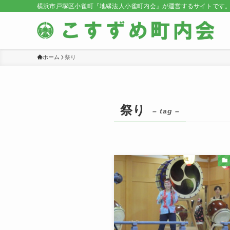
横浜市戸塚区小雀町『地縁法人小雀町内会』が運営するサイトです
ホーム
祭り
祭り
– tag –