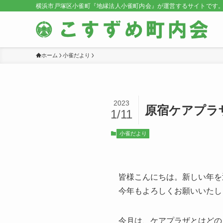
横浜市戸塚区小雀町『地縁法人小雀町内会』が運営するサイトです
ホーム
小雀だより
2023
原宿ケアプラ
1/11
小雀だより
皆様こんにちは。新しい年を
今年もよろしくお願いいたし
今月は、
ケアプラザとはどの