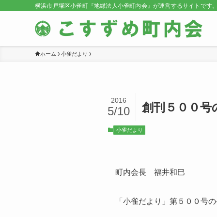
横浜市戸塚区小雀町『地縁法人小雀町内会』が運営するサイトです
ホーム
小雀だより
2016
創刊５００号
5/10
小雀だより
町内会長 福井和巳
「小雀だより」第５００号の