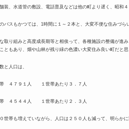
舗装、水道管の敷設、電話普及などは他の町より遅く、昭和４
のバスもかつては、1時間に１～２本と、大変不便な住みづら
な取り組みと高度成長期等と相俟って、各種施設の整備が進み
こともあり、畑や山林が残り緑の色濃い大変住み良い町だと思
数と人口は、
世帯 ４７９１人 １世帯あたり３．７人
世帯 ４５４４人 １世帯あたり２．３人
０世帯も増えていながら、人口は２５０人も減って、明らかに