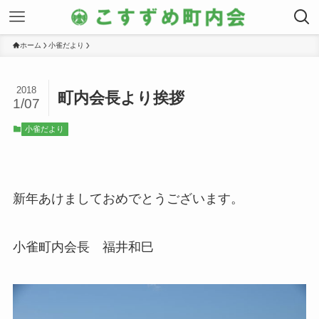
ホーム
小雀だより
2018
町内会長より挨拶
1/07
小雀だより
新年あけましておめでとうございます。
小雀町内会長 福井和巳